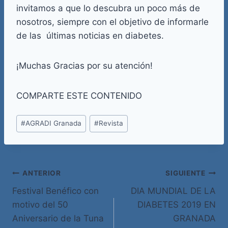
invitamos a que lo descubra un poco más de
nosotros, siempre con el objetivo de informarle
de las últimas noticias en diabetes.
¡Muchas Gracias por su atención!
COMPARTE ESTE CONTENIDO
Etiquetas
#
AGRADI Granada
#
Revista
de
la
entrada:
Navegación
ANTERIOR
SIGUIENTE
Festival Benéfico con
DIA MUNDIAL DE LA
de
motivo del 50
DIABETES 2019 EN
entradas
Aniversario de la Tuna
GRANADA