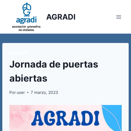
Saltar
al
AGRADI
contenido
NOTICIAS
Jornada de puertas
abiertas
Por
user
7 marzo, 2023