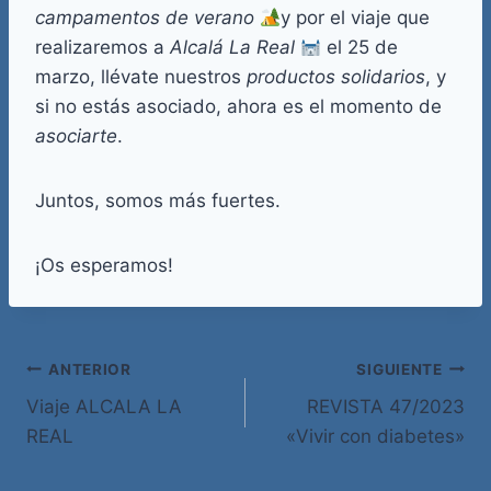
campamentos de verano
y por el viaje que
realizaremos a
Alcalá La Real
el 25 de
marzo, llévate nuestros
productos solidarios
, y
si no estás asociado, ahora es el momento de
asociarte
.
Juntos, somos más fuertes.
¡Os esperamos!
Navegación
ANTERIOR
SIGUIENTE
Viaje ALCALA LA
REVISTA 47/2023
de
REAL
«Vivir con diabetes»
entradas