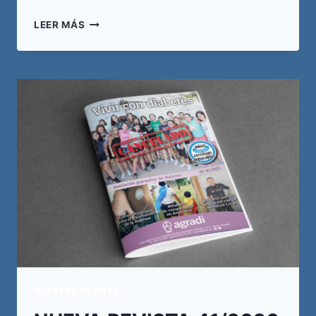
IV
LEER MÁS
CXM
RINRAN
MOUNTAIN
A
FAVOR
DE
AGRADI
NUESTRA REVISTA