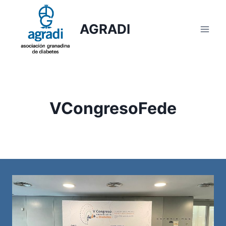
Saltar
al
AGRADI
contenido
VCongresoFede